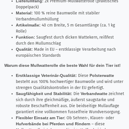
Lieferumfang:
2x Premium-Mullwatterolle (praktisches
Doppelpack)
Material:
100 % reine Baumwolle mit stabiler
Verbandmullumhüllung
Artikelmaße:
40 cm Breite, 5 m Gesamtlänge (ca. 1 kg
Rolle)
Funktion:
Saugfest durch dicken Wattekern, reißfest
durch den Mullumschlag
Qualität:
Made in EU – erstklassige Verarbeitung nach
europäischen Standards
Warum diese Mullwatterolle die beste Wahl für dein Tier ist!
Erstklassige Veterinär-Qualität:
Diese
Polsterwatte
besteht aus 100% hochwertiger Baumwolle und wird unter
strengen Qualitätskontrollen in der EU gefertigt.
Saugfähigkeit und Stabilität:
Die
Verbandwatte
zeichnet
sich durch ihre gleichmäßige, äußerst saugstarke und
robuste Beschaffenheit aus. Die beidseitige Mullauflage
garantiert eine vollkommen fusselfreie Wundversorgung.
Flexibler Einsatz am Tier:
Ob Sehnen-, Klauen- oder
Hufverbände bei Pferden und Rindern
– diese